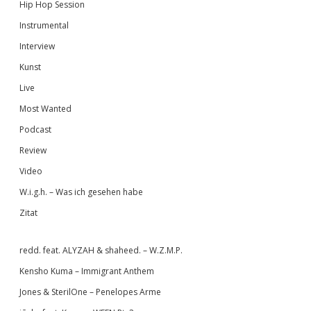
Hip Hop Session
Instrumental
Interview
Kunst
Live
Most Wanted
Podcast
Review
Video
W.i.g.h. – Was ich gesehen habe
Zitat
redd. feat. ALYZAH & shaheed. – W.Z.M.P.
Kensho Kuma – Immigrant Anthem
Jones & SterilOne – Penelopes Arme