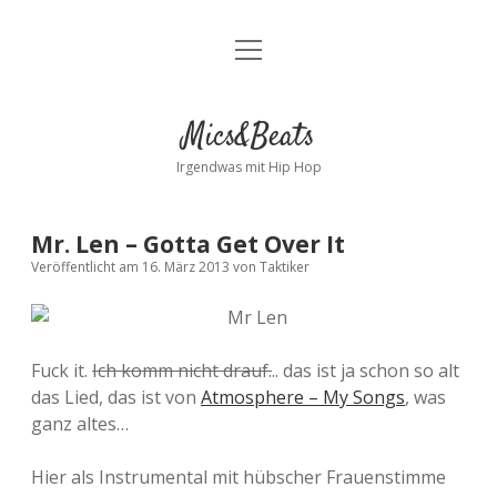
Menü
Kontakt
öffnen
facebook
instagram
bandcamp
spotify
Mics&Beats
Irgendwas mit Hip Hop
Mr. Len – Gotta Get Over It
Veröffentlicht am 16. März 2013
von
Taktiker
Fuck it.
Ich komm nicht drauf.
.. das ist ja schon so alt
das Lied, das ist von
Atmosphere – My Songs
, was
ganz altes…
Hier als Instrumental mit hübscher Frauenstimme