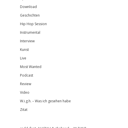
Download
Geschichten
Hip Hop Session
Instrumental
Interview
Kunst
Live
Most Wanted
Podcast
Review
Video
W.i.g.h. – Was ich gesehen habe
Zitat