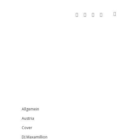
facebook
instagram
bandcamp
spotify
Sidebar
Allgemein
Austria
Cover
DJ Maxamillion