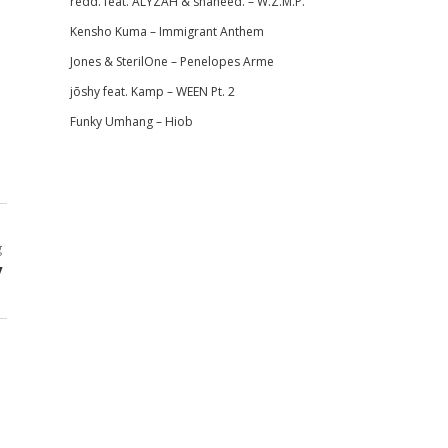
redd. feat. ALYZAH & shaheed. – W.Z.M.P.
Kensho Kuma – Immigrant Anthem
Jones & SterilOne – Penelopes Arme
jōshy feat. Kamp – WEEN Pt. 2
Funky Umhang – Hiob
g
y