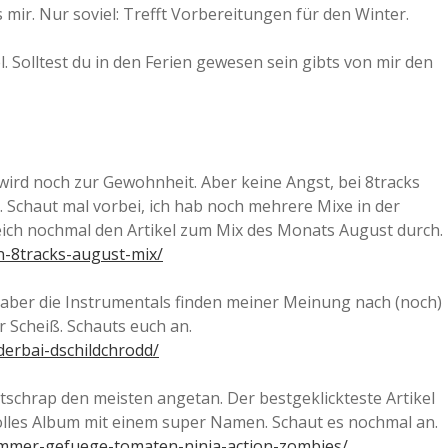
 mir. Nur soviel: Trefft Vorbereitungen für den Winter.
. Solltest du in den Ferien gewesen sein gibts von mir den
wird noch zur Gewohnheit. Aber keine Angst, bei 8tracks
. Schaut mal vorbei, ich hab noch mehrere Mixe in der
leich nochmal den Artikel zum Mix des Monats August durch.
n-8tracks-august-mix/
 aber die Instrumentals finden meiner Meinung nach (noch)
r Scheiß. Schauts euch an.
erbai-dschildchrodd/
schrap den meisten angetan. Der bestgeklickteste Artikel
lles Album mit einem super Namen. Schaut es nochmal an.
immer-gefuege-tomaten-ninja-action-zombies/