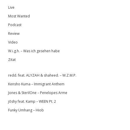
Live
Most Wanted
Podcast
Review
Video
W.i.g.h. – Was ich gesehen habe
Zitat
redd. feat. ALYZAH & shaheed. – W.Z.M.P.
Kensho Kuma – Immigrant Anthem
Jones & SterilOne – Penelopes Arme
jōshy feat. Kamp – WEEN Pt. 2
Funky Umhang – Hiob