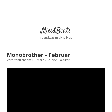
Menü
Kontakt
öffnen
facebook
instagram
bandcamp
spotify
Mics&Beats
Irgendwas mit Hip Hop
Monobrother – Februar
Veröffentlicht am 10. März 2023
von
Taktiker