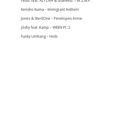
redd. feat. ALYZAH & shaheed. – W.Z.M.P.
Kensho Kuma – Immigrant Anthem
Jones & SterilOne – Penelopes Arme
jōshy feat. Kamp – WEEN Pt. 2
Funky Umhang – Hiob