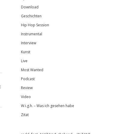
Download
Geschichten
Hip Hop Session
Instrumental
Interview
Kunst
Live
Most Wanted
Podcast
g
Review
1
Video
W.i.g.h. – Was ich gesehen habe
Zitat