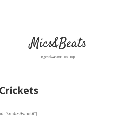
Mics&Beats
Irgendwas mit Hip Hop
Crickets
 id=“Gmbz0Fonet8″]