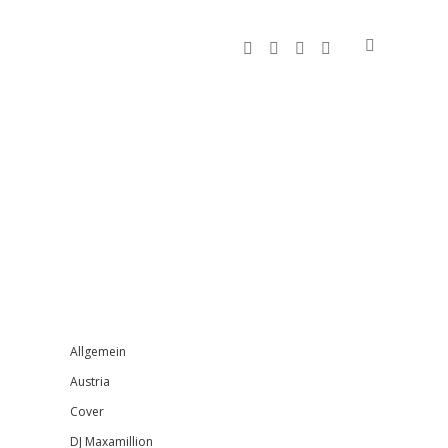
facebook
instagram
bandcamp
spotify
Sidebar
Allgemein
Austria
Cover
DJ Maxamillion