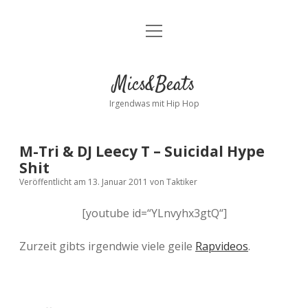
Menü
Kontakt
öffnen
facebook
instagram
bandcamp
spotify
Mics&Beats
Irgendwas mit Hip Hop
M-Tri & DJ Leecy T – Suicidal Hype
Shit
Veröffentlicht am 13. Januar 2011
von
Taktiker
[youtube id=“YLnvyhx3gtQ“]
Zurzeit gibts irgendwie viele geile
Rapvideos
.