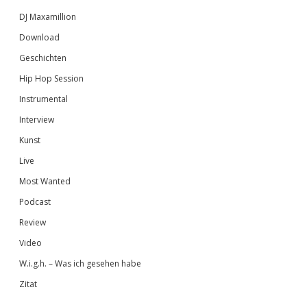
DJ Maxamillion
Download
Geschichten
Hip Hop Session
Instrumental
Interview
Kunst
Live
Most Wanted
Podcast
Review
Video
W.i.g.h. – Was ich gesehen habe
Zitat