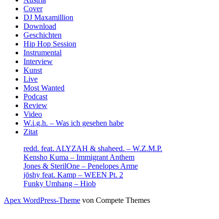
Cover
DJ Maxamillion
Download
Geschichten
Hip Hop Session
Instrumental
Interview
Kunst
Live
Most Wanted
Podcast
Review
Video
W.i.g.h. – Was ich gesehen habe
Zitat
redd. feat. ALYZAH & shaheed. – W.Z.M.P.
Kensho Kuma – Immigrant Anthem
Jones & SterilOne – Penelopes Arme
jōshy feat. Kamp – WEEN Pt. 2
Funky Umhang – Hiob
Apex WordPress-Theme
von Compete Themes