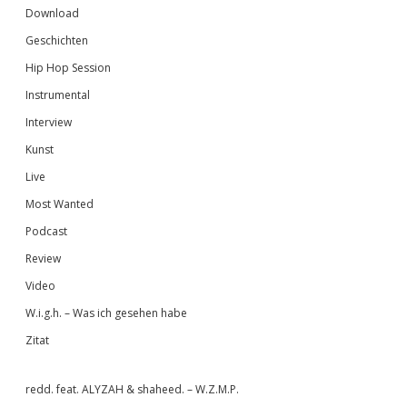
Download
Geschichten
Hip Hop Session
Instrumental
Interview
Kunst
Live
Most Wanted
Podcast
Review
Video
W.i.g.h. – Was ich gesehen habe
Zitat
redd. feat. ALYZAH & shaheed. – W.Z.M.P.