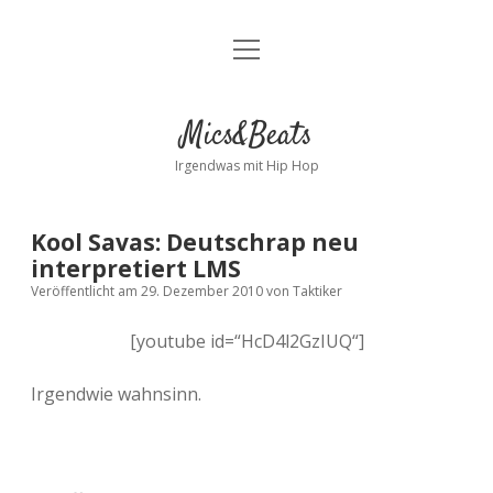
Menü
Kontakt
öffnen
facebook
instagram
bandcamp
spotify
Mics&Beats
Irgendwas mit Hip Hop
Kool Savas: Deutschrap neu
interpretiert LMS
Veröffentlicht am 29. Dezember 2010
von
Taktiker
[youtube id=“HcD4l2GzIUQ“]
Irgendwie wahnsinn.