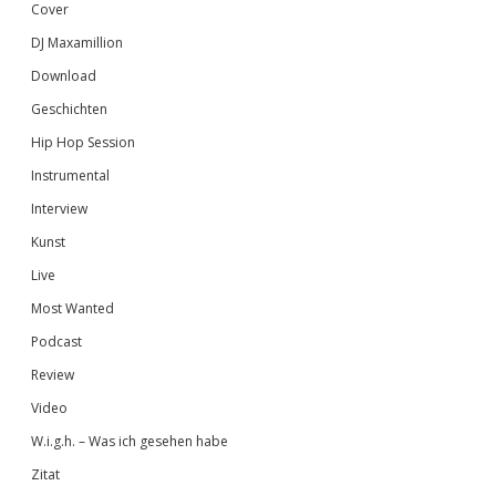
Cover
DJ Maxamillion
Download
Geschichten
Hip Hop Session
Instrumental
Interview
Kunst
Live
Most Wanted
Podcast
Review
Video
W.i.g.h. – Was ich gesehen habe
Zitat