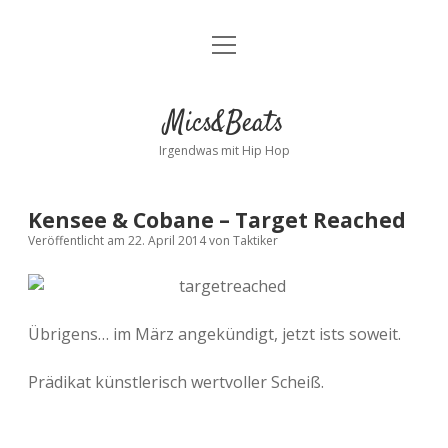
Menü
Kontakt
öffnen
facebook
instagram
bandcamp
spotify
Mics&Beats
Irgendwas mit Hip Hop
Kensee & Cobane – Target Reached
Veröffentlicht am 22. April 2014
von
Taktiker
Übrigens… im März angekündigt, jetzt ists soweit.
Prädikat künstlerisch wertvoller Scheiß.