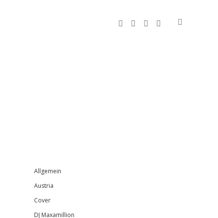
facebook
instagram
bandcamp
spotify
Sidebar
Allgemein
Austria
Cover
DJ Maxamillion