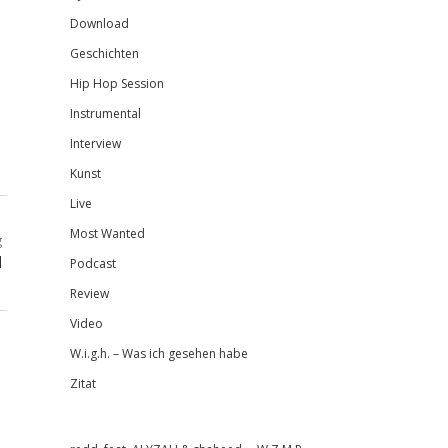
Download
Geschichten
Hip Hop Session
Instrumental
Interview
Kunst
Live
Most Wanted
g
d
Podcast
Review
Video
W.i.g.h. – Was ich gesehen habe
Zitat