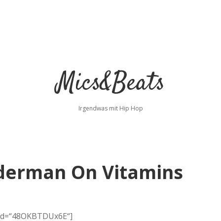
Mics&Beats
Irgendwas mit Hip Hop
iderman On Vitamins
 id=“48OKBTDUx6E“]