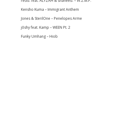
redd. feat. ALYZAH & shaheed. – W.Z.M.P.
Kensho Kuma – Immigrant Anthem
Jones & SterilOne – Penelopes Arme
jōshy feat. Kamp – WEEN Pt. 2
Funky Umhang – Hiob