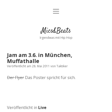
Menü
Kontakt
öffnen
facebook
instagram
bandcamp
spotify
Mics&Beats
Irgendwas mit Hip Hop
Jam am 3.6. in München,
Muffathalle
Veröffentlicht am 28. Mai 2011
von
Taktiker
Der Flyer
Das Poster spricht für sich.
Veröffentlicht in
Live