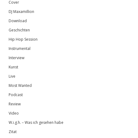
Cover
DJ Maxamillion
Download
Geschichten
Hip Hop Session
Instrumental
Interview
Kunst
Live
Most Wanted
Podcast
Review
Video
W.i.g.h. – Was ich gesehen habe
Zitat