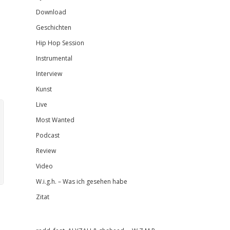
Download
Geschichten
Hip Hop Session
Instrumental
Interview
Kunst
Live
Most Wanted
Podcast
Review
Video
W.i.g.h. – Was ich gesehen habe
Zitat