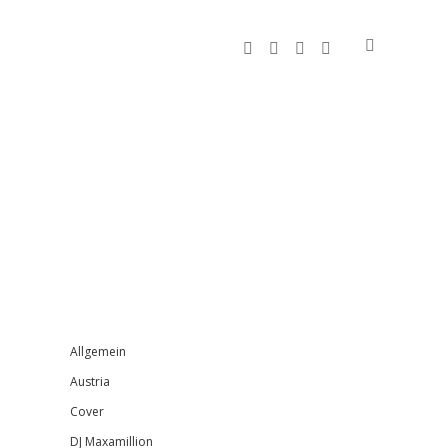
facebook
instagram
bandcamp
spotify
Sidebar
Allgemein
Austria
Cover
DJ Maxamillion