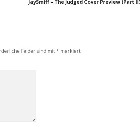
JaySmiff – The Judged Cover Preview (Part II
rderliche Felder sind mit
*
markiert