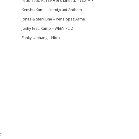
redd. feat. ALYZAH & shaheed. – W.Z.M.P.
Kensho Kuma – Immigrant Anthem
Jones & SterilOne – Penelopes Arme
jōshy feat. Kamp – WEEN Pt. 2
Funky Umhang – Hiob
g