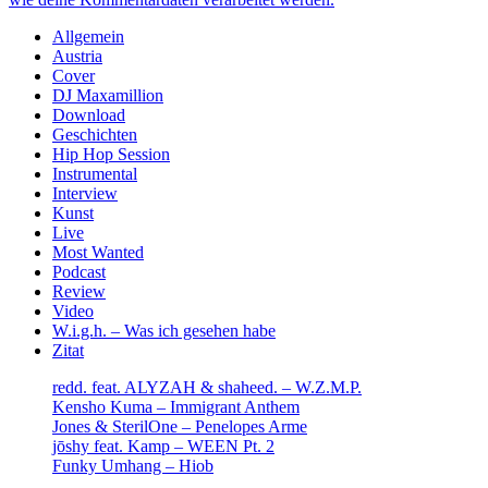
Sidebar
Allgemein
Austria
Cover
DJ Maxamillion
Download
Geschichten
Hip Hop Session
Instrumental
Interview
Kunst
Live
Most Wanted
Podcast
Review
Video
W.i.g.h. – Was ich gesehen habe
Zitat
redd. feat. ALYZAH & shaheed. – W.Z.M.P.
Kensho Kuma – Immigrant Anthem
Jones & SterilOne – Penelopes Arme
jōshy feat. Kamp – WEEN Pt. 2
Funky Umhang – Hiob