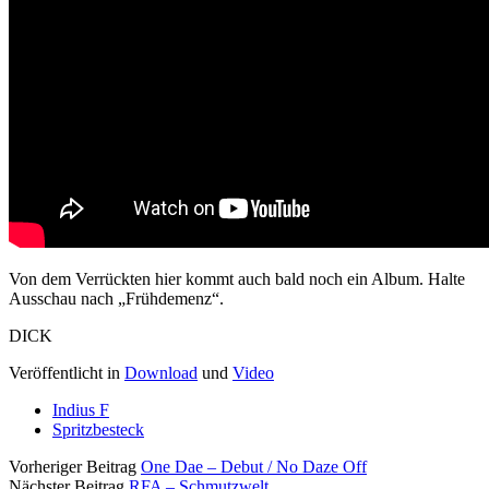
Von dem Verrückten hier kommt auch bald noch ein Album. Halte
Ausschau nach „Frühdemenz“.
DICK
Veröffentlicht in
Download
und
Video
Indius F
Spritzbesteck
Vorheriger Beitrag
One Dae – Debut / No Daze Off
Nächster Beitrag
RFA – Schmutzwelt