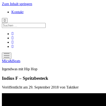
Zum Inhalt springen
Kontakt
Suchen
facebook
instagram
bandcamp
spotify
Menü
öffnen
Mics&Beats
Irgendwas mit Hip Hop
Indius F – Spritzbesteck
Veröffentlicht am 29. September 2018
von
Taktiker