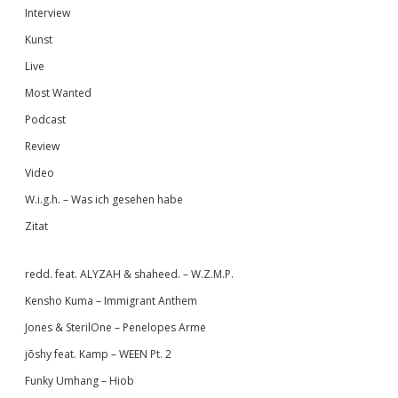
Interview
Kunst
Live
Most Wanted
Podcast
Review
Video
W.i.g.h. – Was ich gesehen habe
Zitat
redd. feat. ALYZAH & shaheed. – W.Z.M.P.
Kensho Kuma – Immigrant Anthem
Jones & SterilOne – Penelopes Arme
jōshy feat. Kamp – WEEN Pt. 2
Funky Umhang – Hiob