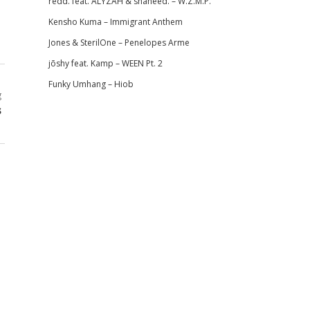
redd. feat. ALYZAH & shaheed. – W.Z.M.P.
Kensho Kuma – Immigrant Anthem
Jones & SterilOne – Penelopes Arme
jōshy feat. Kamp – WEEN Pt. 2
Funky Umhang – Hiob
g
s