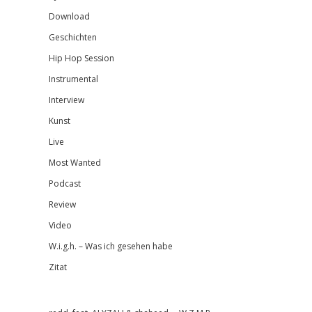
Download
Geschichten
Hip Hop Session
Instrumental
Interview
Kunst
Live
Most Wanted
Podcast
Review
Video
W.i.g.h. – Was ich gesehen habe
Zitat