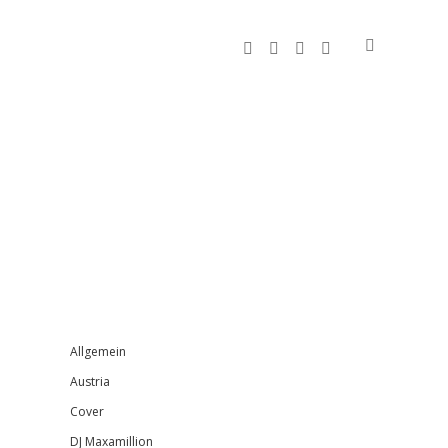
facebook
instagram
bandcamp
spotify
Sidebar
Allgemein
Austria
Cover
DJ Maxamillion