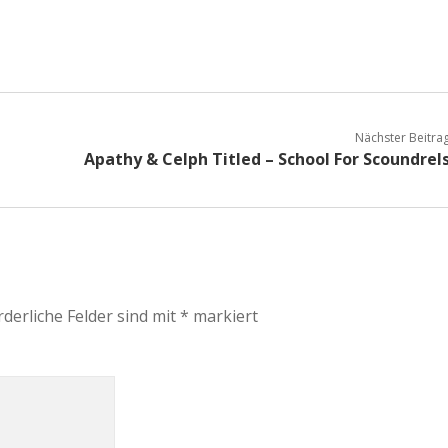
Nächster Beitra
Apathy & Celph Titled – School For Scoundrel
rderliche Felder sind mit
*
markiert