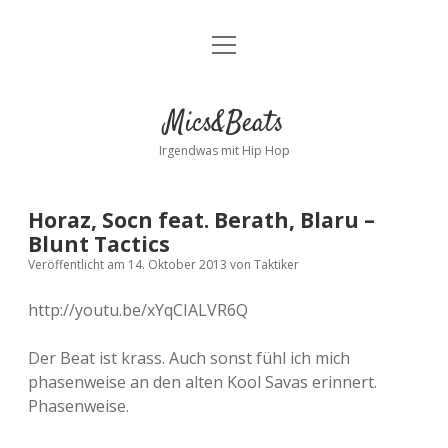
Menü
Kontakt
öffnen
facebook
instagram
bandcamp
spotify
Mics&Beats
Irgendwas mit Hip Hop
Horaz, Socn feat. Berath, Blaru –
Blunt Tactics
Veröffentlicht am 14. Oktober 2013
von
Taktiker
http://youtu.be/xYqCIALVR6Q
Der Beat ist krass. Auch sonst fühl ich mich
phasenweise an den alten Kool Savas erinnert.
Phasenweise.