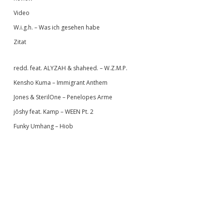
Video
W.i.g.h. – Was ich gesehen habe
Zitat
redd. feat. ALYZAH & shaheed. – W.Z.M.P.
Kensho Kuma – Immigrant Anthem
Jones & SterilOne – Penelopes Arme
jōshy feat. Kamp – WEEN Pt. 2
Funky Umhang – Hiob