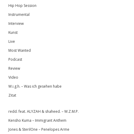
Hip Hop Session
Instrumental
Interview
Kunst
Live
Most Wanted
Podcast
Review
Video
W.i.g.h. – Was ich gesehen habe
Zitat
redd. feat. ALYZAH & shaheed. – W.Z.M.P.
Kensho Kuma – Immigrant Anthem
Jones & SterilOne – Penelopes Arme