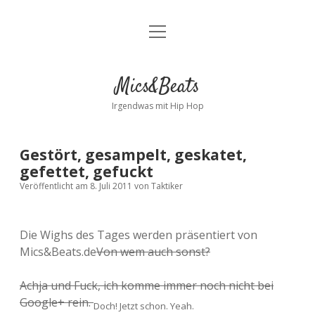
Menü
Kontakt
öffnen
facebook
instagram
bandcamp
spotify
Mics&Beats
Irgendwas mit Hip Hop
Gestört, gesampelt, geskatet,
gefettet, gefuckt
Veröffentlicht am 8. Juli 2011
von
Taktiker
Die Wighs des Tages werden präsentiert von
Mics&Beats.de
Von wem auch sonst?
Achja und Fuck, ich komme immer noch nicht bei
Google+ rein.
Doch! Jetzt schon. Yeah.