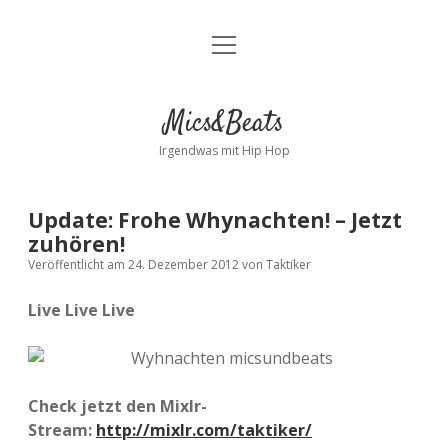
Menü
Kontakt
öffnen
facebook
instagram
bandcamp
spotify
Mics&Beats
Irgendwas mit Hip Hop
Update: Frohe Whynachten! – Jetzt
zuhören!
Veröffentlicht am 24. Dezember 2012
von
Taktiker
Live Live Live
Check jetzt den Mixlr-
Stream:
http://mixlr.com/taktiker/