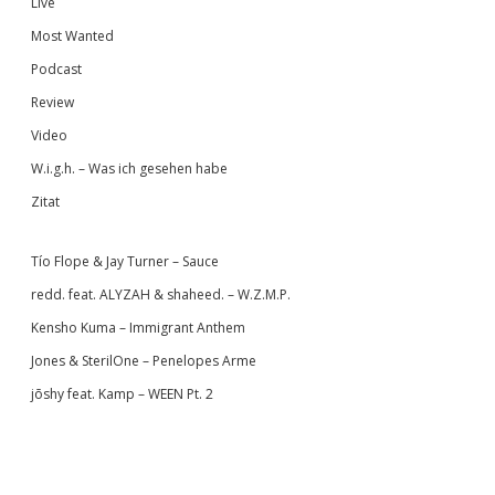
Live
Most Wanted
Podcast
Review
Video
W.i.g.h. – Was ich gesehen habe
Zitat
Tío Flope & Jay Turner – Sauce
redd. feat. ALYZAH & shaheed. – W.Z.M.P.
Kensho Kuma – Immigrant Anthem
Jones & SterilOne – Penelopes Arme
jōshy feat. Kamp – WEEN Pt. 2