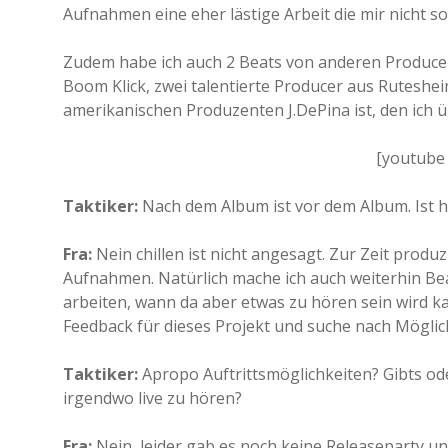
Aufnahmen eine eher lästige Arbeit die mir nicht so
Zudem habe ich auch 2 Beats von anderen Producer
Boom Klick, zwei talentierte Producer aus Ruteshe
amerikanischen Produzenten J.DePina ist, den ich
[youtube
Taktiker:
Nach dem Album ist vor dem Album. Ist h
Fra:
Nein chillen ist nicht angesagt. Zur Zeit produz
Aufnahmen. Natürlich mache ich auch weiterhin Be
arbeiten, wann da aber etwas zu hören sein wird kan
Feedback für dieses Projekt und suche nach Möglic
Taktiker:
Apropo Auftrittsmöglichkeiten? Gibts od
irgendwo live zu hören?
Fra:
Nein, leider gab es noch keine Releaseparty un