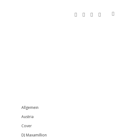
facebook
instagram
bandcamp
spotify
Sidebar
Allgemein
Austria
Cover
DJ Maxamillion