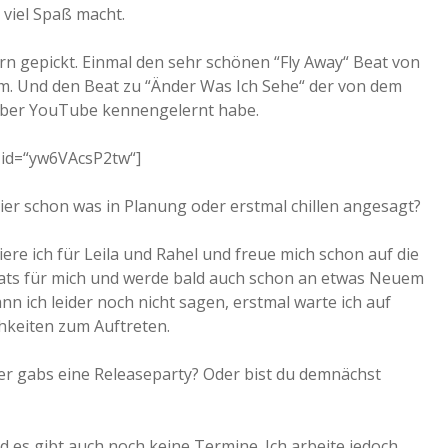
 viel Spaß macht.
n gepickt. Einmal den sehr schönen “Fly Away“ Beat von
im. Und den Beat zu “Änder Was Ich Sehe“ der von dem
 über YouTube kennengelernt habe.
 id=“yw6VAcsP2tw“]
ier schon was in Planung oder erstmal chillen angesagt?
iere ich für Leila und Rahel und freue mich schon auf die
ats für mich und werde bald auch schon an etwas Neuem
n ich leider noch nicht sagen, erstmal warte ich auf
hkeiten zum Auftreten.
er gabs eine Releaseparty? Oder bist du demnächst
d es gibt auch noch keine Termine. Ich arbeite jedoch