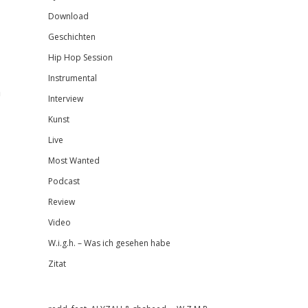
Download
Geschichten
Hip Hop Session
Instrumental
h
Interview
Kunst
Live
Most Wanted
Podcast
Review
Video
W.i.g.h. – Was ich gesehen habe
Zitat