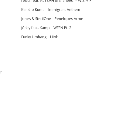
redd. feat. ALYZAH & shaheed. – W.Z.M.P.
Kensho Kuma – Immigrant Anthem
Jones & SterilOne – Penelopes Arme
t
jōshy feat. Kamp – WEEN Pt. 2
Funky Umhang – Hiob
r