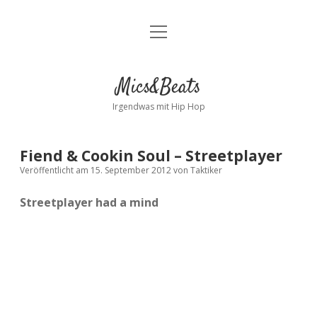
Menü
Kontakt
öffnen
facebook
instagram
bandcamp
spotify
Mics&Beats
Irgendwas mit Hip Hop
Fiend & Cookin Soul – Streetplayer
Veröffentlicht am 15. September 2012
von
Taktiker
Streetplayer had a mind