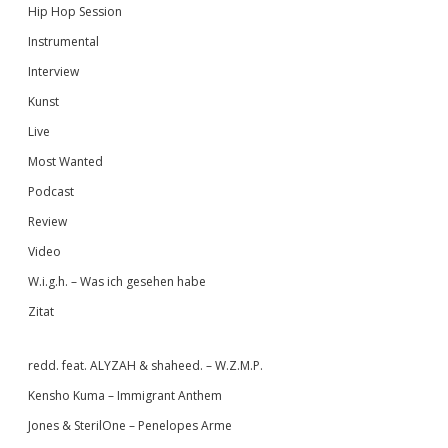
Hip Hop Session
Instrumental
Interview
Kunst
Live
Most Wanted
Podcast
Review
Video
W.i.g.h. – Was ich gesehen habe
Zitat
redd. feat. ALYZAH & shaheed. – W.Z.M.P.
Kensho Kuma – Immigrant Anthem
Jones & SterilOne – Penelopes Arme