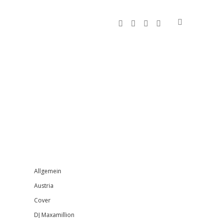
facebook
instagram
bandcamp
spotify
Sidebar
Allgemein
Austria
Cover
DJ Maxamillion