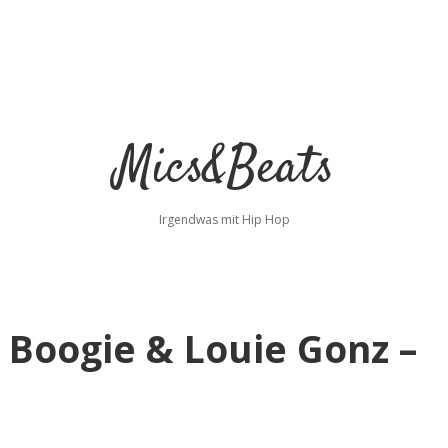
Mics&Beats
Irgendwas mit Hip Hop
c Boogie & Louie Gonz –