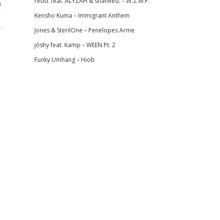
redd. feat. ALYZAH & shaheed. – W.Z.M.P.
Q
Kensho Kuma – Immigrant Anthem
Jones & SterilOne – Penelopes Arme
jōshy feat. Kamp – WEEN Pt. 2
Funky Umhang – Hiob