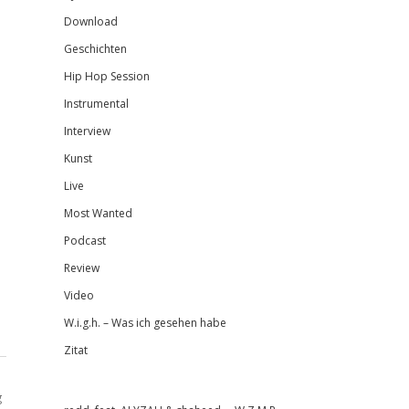
Download
Geschichten
Hip Hop Session
Instrumental
Interview
Kunst
Live
Most Wanted
Podcast
Review
Video
W.i.g.h. – Was ich gesehen habe
Zitat
g