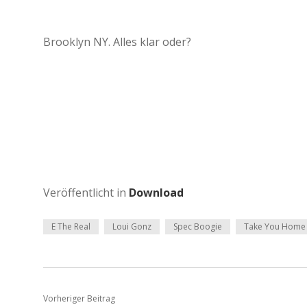
Brooklyn NY. Alles klar oder?
Veröffentlicht in
Download
E The Real
Loui Gonz
Spec Boogie
Take You Home
Vorheriger Beitrag