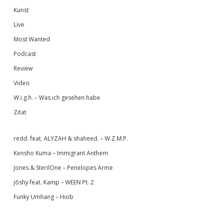
Kunst
Live
Most Wanted
Podcast
Review
Video
W.i.g.h. – Was ich gesehen habe
Zitat
redd. feat. ALYZAH & shaheed. – W.Z.M.P.
Kensho Kuma – Immigrant Anthem
Jones & SterilOne – Penelopes Arme
jōshy feat. Kamp – WEEN Pt. 2
Funky Umhang – Hiob