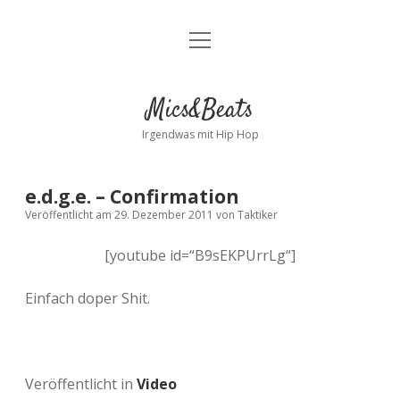
Menü
Kontakt
öffnen
facebook
instagram
bandcamp
spotify
Mics&Beats
Irgendwas mit Hip Hop
e.d.g.e. – Confirmation
Veröffentlicht am 29. Dezember 2011
von
Taktiker
[youtube id=“B9sEKPUrrLg“]
Einfach doper Shit.
Veröffentlicht in
Video