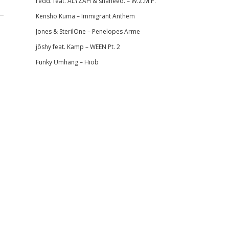
redd. feat. ALYZAH & shaheed. – W.Z.M.P.
Kensho Kuma – Immigrant Anthem
Jones & SterilOne – Penelopes Arme
jōshy feat. Kamp – WEEN Pt. 2
Funky Umhang – Hiob