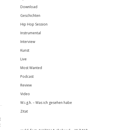
Download
Geschichten
Hip Hop Session
Instrumental
Interview
Kunst
Live
Most Wanted
Podcast
Review
Video
W.i.g.h. – Was ich gesehen habe
Zitat
g
t