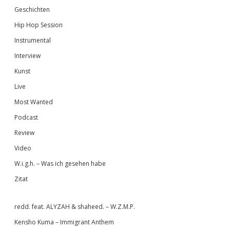
Geschichten
Hip Hop Session
Instrumental
Interview
Kunst
Live
Most Wanted
Podcast
Review
Video
W.i.g.h. – Was ich gesehen habe
Zitat
redd. feat. ALYZAH & shaheed. – W.Z.M.P.
Kensho Kuma – Immigrant Anthem