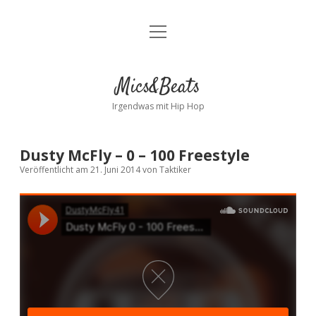
Menü
Kontakt
öffnen
facebook
instagram
bandcamp
spotify
Mics&Beats
Irgendwas mit Hip Hop
Dusty McFly – 0 – 100 Freestyle
Veröffentlicht am 21. Juni 2014
von
Taktiker