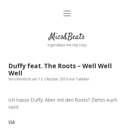
Menü
Kontakt
öffnen
facebook
instagram
bandcamp
spotify
Mics&Beats
Irgendwas mit Hip Hop
Duffy feat. The Roots – Well Well
Well
Veröffentlicht am 13. Oktober 2010
von
Taktiker
Ich hasse Duffy. Aber mit den Roots? Ziehts euch
rein!
via