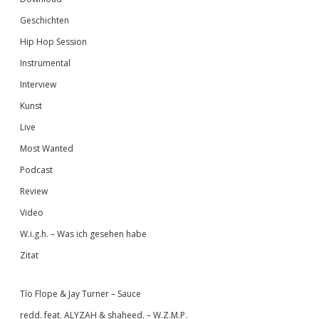
Geschichten
Hip Hop Session
Instrumental
Interview
Kunst
Live
Most Wanted
Podcast
Review
Video
W.i.g.h. – Was ich gesehen habe
Zitat
Tío Flope & Jay Turner – Sauce
redd. feat. ALYZAH & shaheed. – W.Z.M.P.