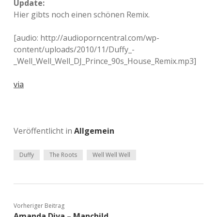
Update:
Hier gibts noch einen schönen Remix.
[audio: http://audioporncentral.com/wp-
content/uploads/2010/11/Duffy_-
_Well_Well_Well_DJ_Prince_90s_House_Remix.mp3]
via
Veröffentlicht in
Allgemein
Duffy
The Roots
Well Well Well
Vorheriger Beitrag
Amanda Diva – Manchild