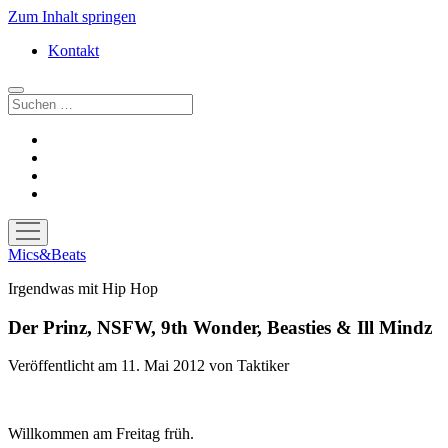
Zum Inhalt springen
Kontakt
Suchen
facebook
instagram
bandcamp
spotify
Menü
öffnen
Mics&Beats
Irgendwas mit Hip Hop
Der Prinz, NSFW, 9th Wonder, Beasties & Ill Mindz
Veröffentlicht am 11. Mai 2012
von
Taktiker
Willkommen am Freitag früh.