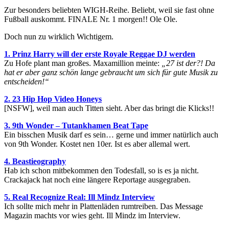
Zur besonders beliebten WIGH-Reihe. Beliebt, weil sie fast ohne
Fußball auskommt. FINALE Nr. 1 morgen!! Ole Ole.
Doch nun zu wirklich Wichtigem.
1. Prinz Harry will der erste Royale Reggae DJ werden
Zu Hofe plant man großes. Maxamillion meinte:
„27 ist der?! Da
hat er aber ganz schön lange gebraucht um sich für gute Musik zu
entscheiden!“
2. 23 Hip Hop Video Honeys
[NSFW], weil man auch Titten sieht. Aber das bringt die Klicks!!
3. 9th Wonder – Tutankhamen Beat Tape
Ein bisschen Musik darf es sein… gerne und immer natürlich auch
von 9th Wonder. Kostet nen 10er. Ist es aber allemal wert.
4. Beastieography
Hab ich schon mitbekommen den Todesfall, so is es ja nicht.
Crackajack hat noch eine längere Reportage ausgegraben.
5. Real Recognize Real: Ill Mindz Interview
Ich sollte mich mehr in Plattenläden rumtreiben. Das Message
Magazin machts vor wies geht. Ill Mindz im Interview.