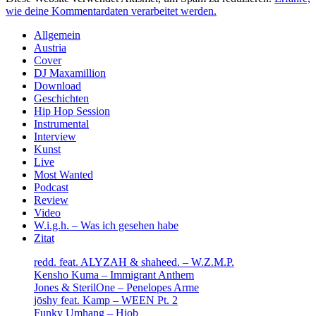
wie deine Kommentardaten verarbeitet werden.
Sidebar
Allgemein
Austria
Cover
DJ Maxamillion
Download
Geschichten
Hip Hop Session
Instrumental
Interview
Kunst
Live
Most Wanted
Podcast
Review
Video
W.i.g.h. – Was ich gesehen habe
Zitat
redd. feat. ALYZAH & shaheed. – W.Z.M.P.
Kensho Kuma – Immigrant Anthem
Jones & SterilOne – Penelopes Arme
jōshy feat. Kamp – WEEN Pt. 2
Funky Umhang – Hiob