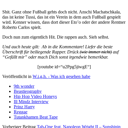
Shit. Ganz ohne Fußball gehts doch nicht. Anschi Machatschkala,
das ist keine Tussi, das ist ein Verein in dem auch Fußball gespielt
wird. Kenner wissen, dass dort dieser Eto’o oder der andere Rentner
Roberto Carlos spielt.
Doch nun zum eigentlich Hit. Die rappen auch. Sieh selbst.
Und auch heute gilt: Ab in die Kommentare! Liefer die beste
Überschrift für beiliegende Rapper. Drück
(wie immer nicht)
auf
“Gefällt mir” oder mach Dich sonst irgendwie bemerkbar.
[youtube id=“u2Ppg5jiwgE“]
Veröffentlicht in
W.i.g.h. - Was ich gesehen habe
9th wonder
Beastieography
Hip Hop Video Honeys
Ill Mindz Interview
Prinz Harry
Reggae
Tutankhamen Beat Tape
Vorheriger Beitrag
Tab-One feat. Napoleon Wright II – Sunshinin