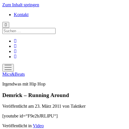
Zum Inhalt springen
Kontakt
Suchen
facebook
instagram
bandcamp
spotify
Menü
öffnen
Mics&Beats
Irgendwas mit Hip Hop
Demrick – Running Around
Veröffentlicht am 23. März 2011
von
Taktiker
[youtube id=“F9e2bJRLlPU“]
Veröffentlicht in
Video