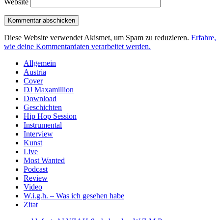
Website
Diese Website verwendet Akismet, um Spam zu reduzieren.
Erfahre,
wie deine Kommentardaten verarbeitet werden.
Sidebar
Allgemein
Austria
Cover
DJ Maxamillion
Download
Geschichten
Hip Hop Session
Instrumental
Interview
Kunst
Live
Most Wanted
Podcast
Review
Video
W.i.g.h. – Was ich gesehen habe
Zitat