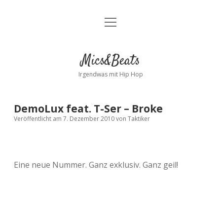
Menü
Kontakt
öffnen
facebook
instagram
bandcamp
spotify
Mics&Beats
Irgendwas mit Hip Hop
DemoLux feat. T-Ser – Broke
Veröffentlicht am 7. Dezember 2010
von
Taktiker
Eine neue Nummer. Ganz exklusiv. Ganz geil!