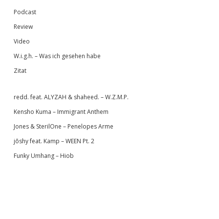
Podcast
Review
Video
W.i.g.h. – Was ich gesehen habe
Zitat
redd. feat. ALYZAH & shaheed. – W.Z.M.P.
Kensho Kuma – Immigrant Anthem
Jones & SterilOne – Penelopes Arme
jōshy feat. Kamp – WEEN Pt. 2
Funky Umhang – Hiob