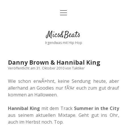
Menü
Kontakt
öffnen
facebook
instagram
bandcamp
spotify
Mics&Beats
Irgendwas mit Hip Hop
Danny Brown & Hannibal King
Veröffentlicht am 31. Oktober 2010
von
Taktiker
Wie schon erwÃ¤hnt, keine Sendung heute, aber
allerhand an Goodies nur fÃ¼r euch zum gut drauf
kommen an Halloween.
Hannibal King
mit dem Track
Summer in the City
aus seinem aktuellen Mixtape. Geht gut ins Ohr,
auch im Herbst noch. Top.