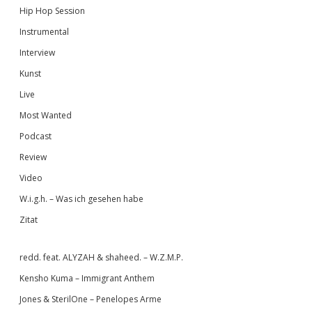
Hip Hop Session
Instrumental
Interview
Kunst
Live
Most Wanted
Podcast
Review
Video
W.i.g.h. – Was ich gesehen habe
Zitat
redd. feat. ALYZAH & shaheed. – W.Z.M.P.
Kensho Kuma – Immigrant Anthem
Jones & SterilOne – Penelopes Arme