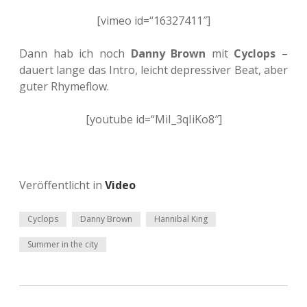
[vimeo id=“16327411″]
Dann hab ich noch
Danny Brown
mit
Cyclops
–
dauert lange das Intro, leicht depressiver Beat, aber
guter Rhymeflow.
[youtube id=“MiI_3qIiKo8″]
Veröffentlicht in
Video
Cyclops
Danny Brown
Hannibal King
Summer in the city