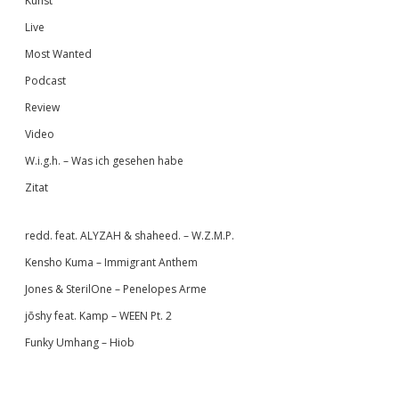
Kunst
Live
Most Wanted
Podcast
Review
Video
W.i.g.h. – Was ich gesehen habe
Zitat
redd. feat. ALYZAH & shaheed. – W.Z.M.P.
Kensho Kuma – Immigrant Anthem
Jones & SterilOne – Penelopes Arme
jōshy feat. Kamp – WEEN Pt. 2
Funky Umhang – Hiob