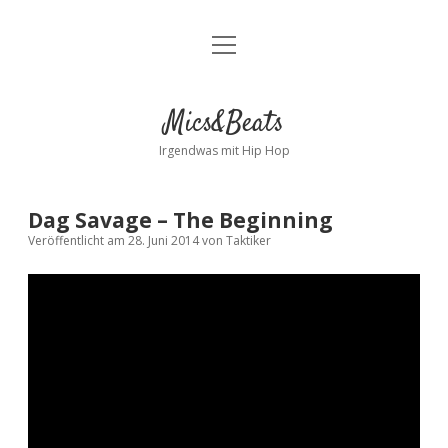
Menü
Kontakt
öffnen
facebook
instagram
bandcamp
spotify
Mics&Beats
Irgendwas mit Hip Hop
Dag Savage – The Beginning
Veröffentlicht am 28. Juni 2014
von
Taktiker