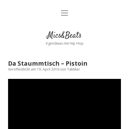
Menü
Kontakt
öffnen
facebook
instagram
bandcamp
spotify
Mics&Beats
Irgendwas mit Hip Hop
Da Staummtisch – Pistoin
Veröffentlicht am 19. April 2016
von
Taktiker