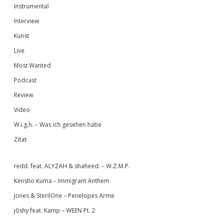
Instrumental
Interview
Kunst
Live
Most Wanted
Podcast
Review
Video
W.i.g.h. – Was ich gesehen habe
Zitat
redd. feat. ALYZAH & shaheed. – W.Z.M.P.
Kensho Kuma – Immigrant Anthem
Jones & SterilOne – Penelopes Arme
jōshy feat. Kamp – WEEN Pt. 2