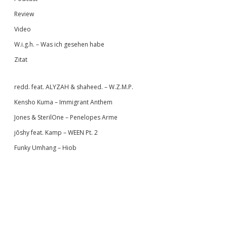
Review
Video
W.i.g.h. – Was ich gesehen habe
Zitat
redd. feat. ALYZAH & shaheed. – W.Z.M.P.
Kensho Kuma – Immigrant Anthem
Jones & SterilOne – Penelopes Arme
jōshy feat. Kamp – WEEN Pt. 2
Funky Umhang – Hiob