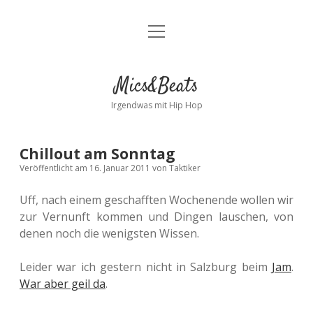
Menü
Kontakt
öffnen
facebook
instagram
bandcamp
spotify
Mics&Beats
Irgendwas mit Hip Hop
Chillout am Sonntag
Veröffentlicht am 16. Januar 2011
von
Taktiker
Uff, nach einem geschafften Wochenende wollen wir
zur Vernunft kommen und Dingen lauschen, von
denen noch die wenigsten Wissen.
Leider war ich gestern nicht in Salzburg beim
Jam
.
War aber geil da
.