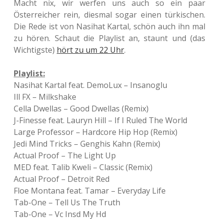
Macht nix, wir werfen uns auch so ein paar
Österreicher rein, diesmal sogar einen türkischen.
Die Rede ist von Nasihat Kartal, schön auch ihn mal
zu hören. Schaut die Playlist an, staunt und (das
Wichtigste)
hört zu um 22 Uhr
.
Playlist:
Nasihat Kartal feat. DemoLux – Insanoglu
Ill FX – Milkshake
Cella Dwellas – Good Dwellas (Remix)
J-Finesse feat. Lauryn Hill – If I Ruled The World
Large Professor – Hardcore Hip Hop (Remix)
Jedi Mind Tricks – Genghis Kahn (Remix)
Actual Proof – The Light Up
MED feat. Talib Kweli – Classic (Remix)
Actual Proof – Detroit Red
Floe Montana feat. Tamar – Everyday Life
Tab-One – Tell Us The Truth
Tab-One – Vc Insd My Hd