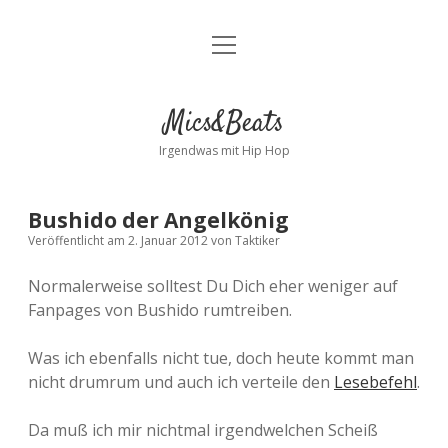
Menü
Kontakt
öffnen
facebook
instagram
bandcamp
spotify
Mics&Beats
Irgendwas mit Hip Hop
Bushido der Angelkönig
Veröffentlicht am 2. Januar 2012
von
Taktiker
Normalerweise solltest Du Dich eher weniger auf
Fanpages von Bushido rumtreiben.
Was ich ebenfalls nicht tue, doch heute kommt man
nicht drumrum und auch ich verteile den
Lesebefehl
.
Da muß ich mir nichtmal irgendwelchen Scheiß