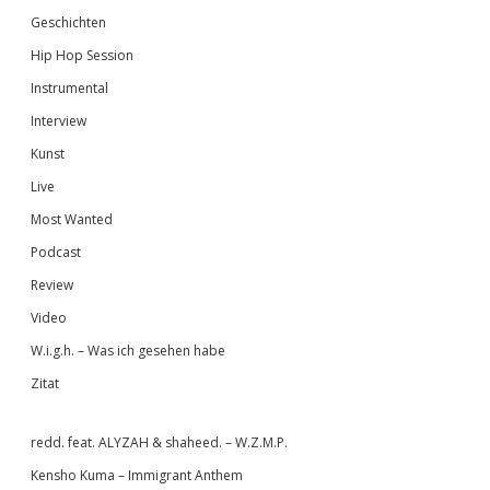
Geschichten
Hip Hop Session
Instrumental
Interview
Kunst
Live
Most Wanted
Podcast
Review
Video
W.i.g.h. – Was ich gesehen habe
Zitat
redd. feat. ALYZAH & shaheed. – W.Z.M.P.
Kensho Kuma – Immigrant Anthem