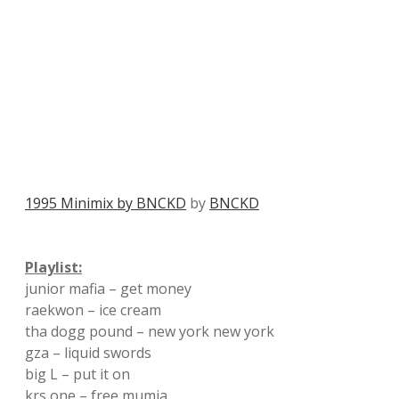
1995 Minimix by BNCKD
by
BNCKD
Playlist:
junior mafia – get money
raekwon – ice cream
tha dogg pound – new york new york
gza – liquid swords
big L – put it on
krs one – free mumia