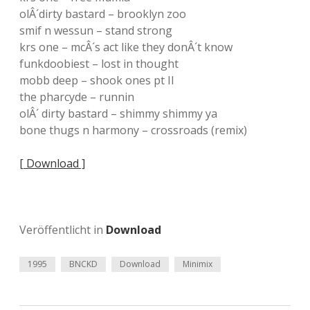
olÂ´dirty bastard – brooklyn zoo
smif n wessun – stand strong
krs one – mcÂ´s act like they donÂ´t know
funkdoobiest – lost in thought
mobb deep – shook ones pt II
the pharcyde – runnin
olÂ´ dirty bastard – shimmy shimmy ya
bone thugs n harmony – crossroads (remix)
[ Download ]
Veröffentlicht in
Download
1995
BNCKD
Download
Minimix