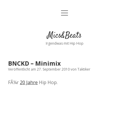
Menü
Kontakt
öffnen
facebook
instagram
bandcamp
spotify
Mics&Beats
Irgendwas mit Hip Hop
BNCKD – Minimix
Veröffentlicht am 27. September 2010
von
Taktiker
FÃ¼r
20 Jahre
Hip Hop.