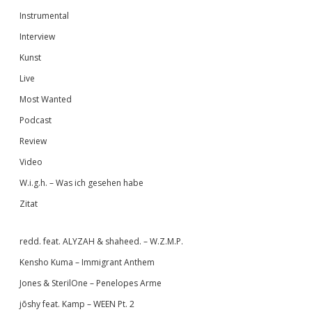
Instrumental
Interview
Kunst
Live
Most Wanted
Podcast
Review
Video
W.i.g.h. – Was ich gesehen habe
Zitat
redd. feat. ALYZAH & shaheed. – W.Z.M.P.
Kensho Kuma – Immigrant Anthem
Jones & SterilOne – Penelopes Arme
jōshy feat. Kamp – WEEN Pt. 2