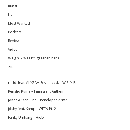
Kunst
Live
Most Wanted
Podcast
Review
Video
W.i.g.h. – Was ich gesehen habe
Zitat
redd. feat. ALYZAH & shaheed. – W.Z.M.P.
Kensho Kuma – Immigrant Anthem
Jones & SterilOne – Penelopes Arme
jōshy feat. Kamp – WEEN Pt. 2
Funky Umhang – Hiob