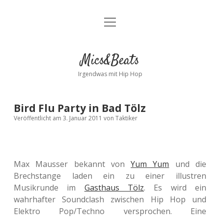
Menü
Kontakt
öffnen
facebook
instagram
bandcamp
spotify
Mics&Beats
Irgendwas mit Hip Hop
Bird Flu Party in Bad Tölz
Veröffentlicht am 3. Januar 2011
von
Taktiker
Max Mausser bekannt von
Yum Yum
und die
Brechstange laden ein zu einer illustren
Musikrunde im
Gasthaus Tölz
. Es wird ein
wahrhafter Soundclash zwischen Hip Hop und
Elektro Pop/Techno versprochen. Eine