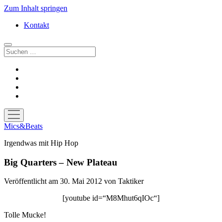
Zum Inhalt springen
Kontakt
Suchen
facebook
instagram
bandcamp
spotify
Menü
öffnen
Mics&Beats
Irgendwas mit Hip Hop
Big Quarters – New Plateau
Veröffentlicht am 30. Mai 2012
von
Taktiker
[youtube id=“M8Mhut6qIOc“]
Tolle Mucke!