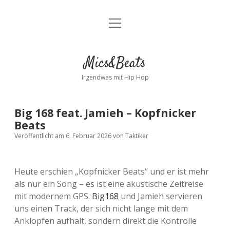
Menü
Kontakt
öffnen
facebook
instagram
bandcamp
spotify
Mics&Beats
Irgendwas mit Hip Hop
Big 168 feat. Jamieh – Kopfnicker
Beats
Veröffentlicht am 6. Februar 2026
von
Taktiker
Heute erschien „Kopfnicker Beats“ und er ist mehr
als nur ein Song – es ist eine akustische Zeitreise
mit modernem GPS.
Big168
und Jamieh servieren
uns einen Track, der sich nicht lange mit dem
Anklopfen aufhält, sondern direkt die Kontrolle