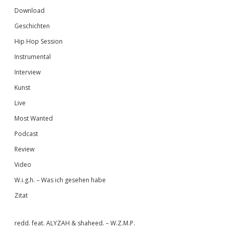
Download
Geschichten
Hip Hop Session
Instrumental
Interview
Kunst
Live
Most Wanted
Podcast
Review
Video
W.i.g.h. – Was ich gesehen habe
Zitat
redd. feat. ALYZAH & shaheed. – W.Z.M.P.