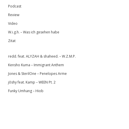
Podcast
Review
Video
W.i.g.h. – Was ich gesehen habe
Zitat
redd. feat. ALYZAH & shaheed. – W.Z.M.P.
Kensho Kuma – Immigrant Anthem
Jones & SterilOne – Penelopes Arme
jōshy feat. Kamp – WEEN Pt. 2
Funky Umhang – Hiob