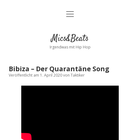
Menü
Kontakt
öffnen
facebook
instagram
bandcamp
spotify
Mics&Beats
Irgendwas mit Hip Hop
Bibiza – Der Quarantäne Song
Veröffentlicht am 1. April 2020
von
Taktiker