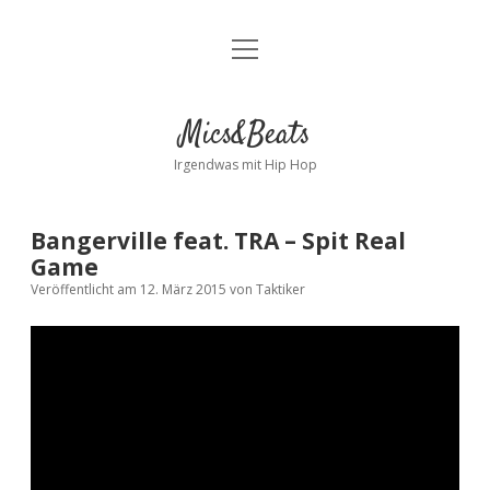
Menü
Kontakt
öffnen
facebook
instagram
bandcamp
spotify
Mics&Beats
Irgendwas mit Hip Hop
Bangerville feat. TRA – Spit Real
Game
Veröffentlicht am 12. März 2015
von
Taktiker