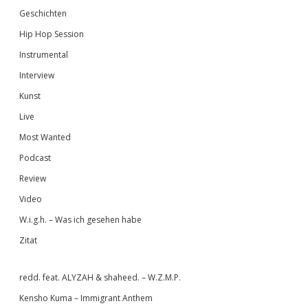
Geschichten
Hip Hop Session
Instrumental
Interview
Kunst
Live
Most Wanted
Podcast
Review
Video
W.i.g.h. – Was ich gesehen habe
Zitat
redd. feat. ALYZAH & shaheed. – W.Z.M.P.
Kensho Kuma – Immigrant Anthem