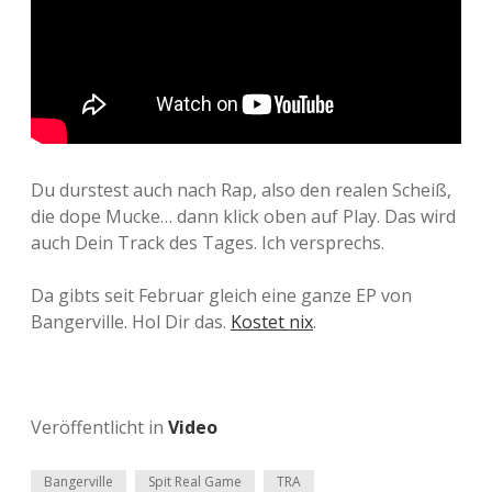
Du durstest auch nach Rap, also den realen Scheiß,
die dope Mucke… dann klick oben auf Play. Das wird
auch Dein Track des Tages. Ich versprechs.
Da gibts seit Februar gleich eine ganze EP von
Bangerville. Hol Dir das.
Kostet nix
.
Veröffentlicht in
Video
Bangerville
Spit Real Game
TRA