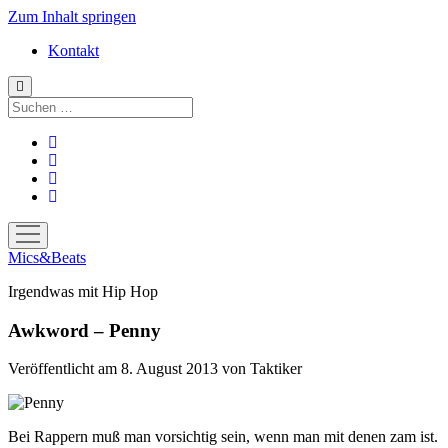
Zum Inhalt springen
Kontakt
Suchen
facebook
instagram
bandcamp
spotify
Menü
öffnen
Mics&Beats
Irgendwas mit Hip Hop
Awkword – Penny
Veröffentlicht am 8. August 2013
von
Taktiker
Bei Rappern muß man vorsichtig sein, wenn man mit denen zam ist.