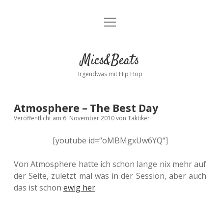
Menü
Kontakt
öffnen
facebook
instagram
bandcamp
spotify
Mics&Beats
Irgendwas mit Hip Hop
Atmosphere – The Best Day
Veröffentlicht am 6. November 2010
von
Taktiker
[youtube id=“oMBMgxUw6YQ“]
Von Atmosphere hatte ich schon lange nix mehr auf
der Seite, zuletzt mal was in der Session, aber auch
das ist schon
ewig her
.