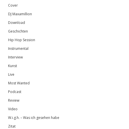
Cover
DJ Maxamillion
Download
Geschichten
Hip Hop Session
Instrumental
Interview
Kunst
Live
Most Wanted
Podcast
Review
Video
W.i.g.h. – Was ich gesehen habe
Zitat