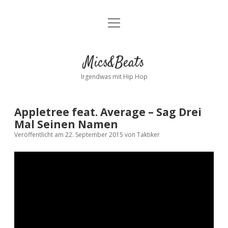
Menü
Kontakt
öffnen
facebook
instagram
bandcamp
spotify
Mics&Beats
Irgendwas mit Hip Hop
Appletree feat. Average – Sag Drei
Mal Seinen Namen
Veröffentlicht am 22. September 2015
von
Taktiker