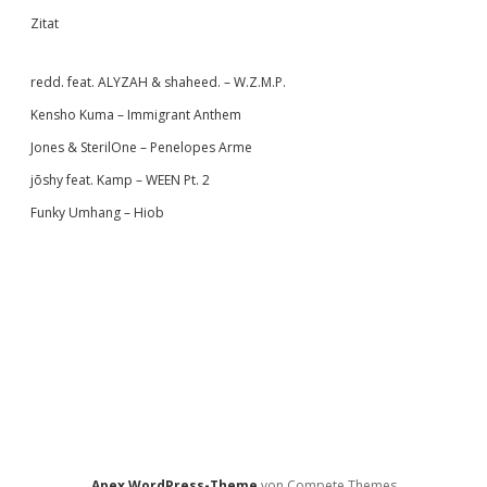
Zitat
redd. feat. ALYZAH & shaheed. – W.Z.M.P.
Kensho Kuma – Immigrant Anthem
Jones & SterilOne – Penelopes Arme
jōshy feat. Kamp – WEEN Pt. 2
Funky Umhang – Hiob
Apex WordPress-Theme
von Compete Themes