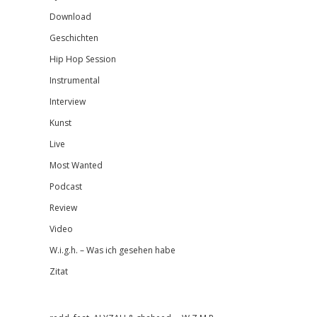
Download
Geschichten
Hip Hop Session
Instrumental
Interview
Kunst
Live
Most Wanted
Podcast
Review
Video
W.i.g.h. – Was ich gesehen habe
Zitat