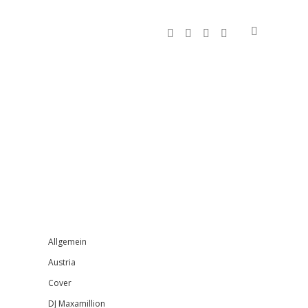
facebook
instagram
bandcamp
spotify
Sidebar
Allgemein
Austria
Cover
DJ Maxamillion