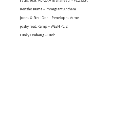
redd. feat. ALYZAH & shaheed. – W.Z.M.P.
Kensho Kuma – Immigrant Anthem
Jones & SterilOne – Penelopes Arme
jōshy feat. Kamp – WEEN Pt. 2
Funky Umhang – Hiob