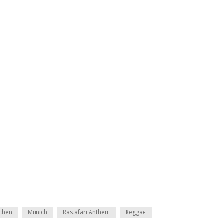
chen
Munich
Rastafari Anthem
Reggae