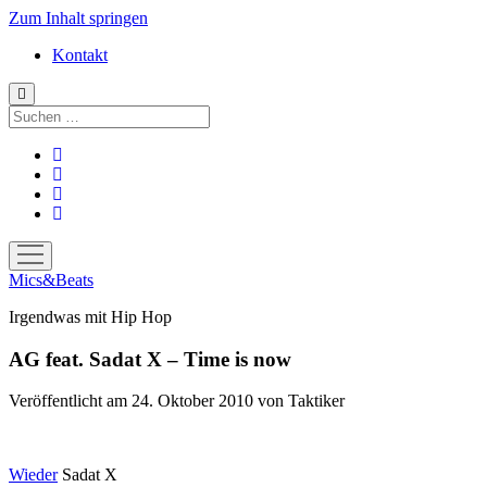
Zum Inhalt springen
Kontakt
Suchen
facebook
instagram
bandcamp
spotify
Menü
öffnen
Mics&Beats
Irgendwas mit Hip Hop
AG feat. Sadat X – Time is now
Veröffentlicht am 24. Oktober 2010
von
Taktiker
Wieder
Sadat X