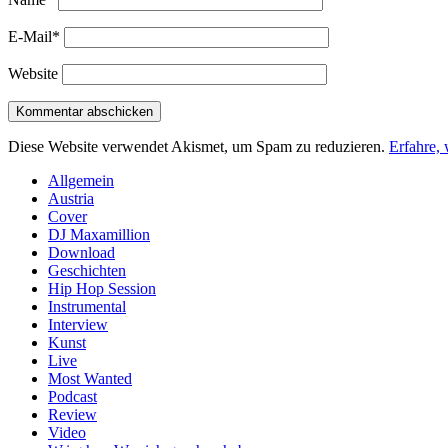
E-Mail*
Website
Diese Website verwendet Akismet, um Spam zu reduzieren.
Erfahre,
Sidebar
Allgemein
Austria
Cover
DJ Maxamillion
Download
Geschichten
Hip Hop Session
Instrumental
Interview
Kunst
Live
Most Wanted
Podcast
Review
Video