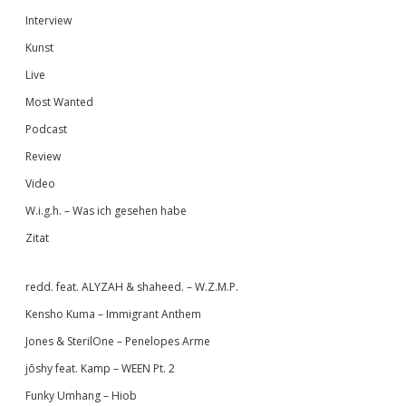
Interview
Kunst
Live
Most Wanted
Podcast
Review
Video
W.i.g.h. – Was ich gesehen habe
Zitat
redd. feat. ALYZAH & shaheed. – W.Z.M.P.
Kensho Kuma – Immigrant Anthem
Jones & SterilOne – Penelopes Arme
jōshy feat. Kamp – WEEN Pt. 2
Funky Umhang – Hiob