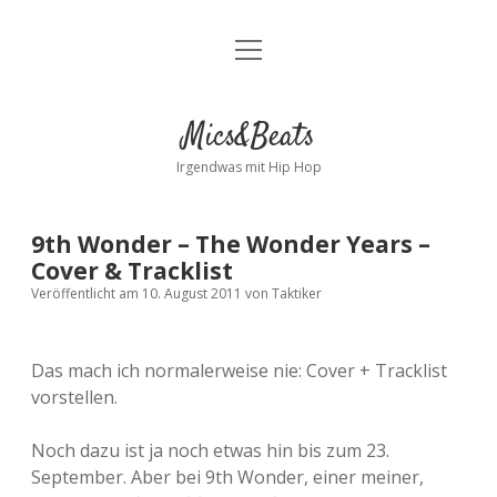
Menü
Kontakt
öffnen
facebook
instagram
bandcamp
spotify
Mics&Beats
Irgendwas mit Hip Hop
9th Wonder – The Wonder Years –
Cover & Tracklist
Veröffentlicht am 10. August 2011
von
Taktiker
Das mach ich normalerweise nie: Cover + Tracklist
vorstellen.
Noch dazu ist ja noch etwas hin bis zum 23.
September. Aber bei 9th Wonder, einer meiner,