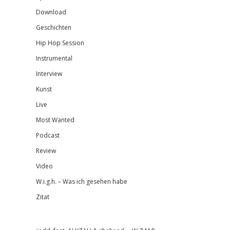
Download
Geschichten
Hip Hop Session
Instrumental
Interview
Kunst
Live
Most Wanted
Podcast
Review
Video
W.i.g.h. – Was ich gesehen habe
Zitat