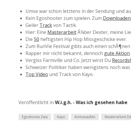
Umse war schon letztens in der Sendung und 
Kein Egoshooter zum spielen. Zum
Downloaden
Geiler
Track
von Tactik.
Hier: Eine
Masterarbeit
Ã¼ber Dexter, meine Lieb
Die
50
heftigsten Hip Hop Missgeschicke ever.
Zum RunVie Festival gibts auch einen schÃ¶ne
Rapper mir nicht bekannt, dennoch
gute Aktion
Vergiss Farmville und Co. Jetzt wirst Du
Records
Schweizer Politiker haben wenigstens noch wa
Top Video
und Track von Kayo.
Veröffentlicht in
W.i.g.h. - Was ich gesehen habe
Egoshoota Zwa
Kayo
Komasaufen
Masterarbeit De