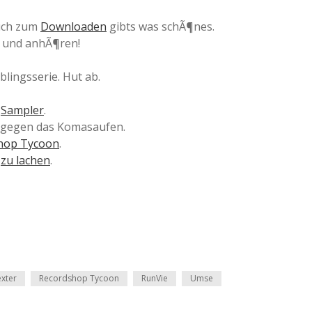
auch zum
Downloaden
gibts was schÃ¶nes.
und anhÃ¶ren!
lingsserie. Hut ab.
n
Sampler
.
gegen das Komasaufen.
hop Tycoon
.
s
zu lachen
.
xter
Recordshop Tycoon
RunVie
Umse