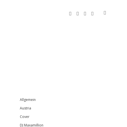
facebook
instagram
bandcamp
spotify
Sidebar
Allgemein
Austria
Cover
DJ Maxamillion