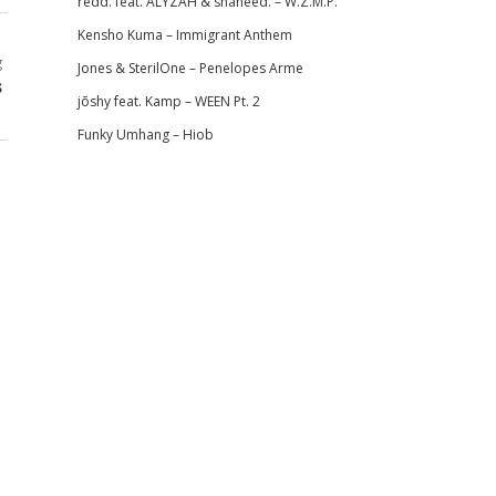
redd. feat. ALYZAH & shaheed. – W.Z.M.P.
Kensho Kuma – Immigrant Anthem
g
Jones & SterilOne – Penelopes Arme
s
jōshy feat. Kamp – WEEN Pt. 2
Funky Umhang – Hiob