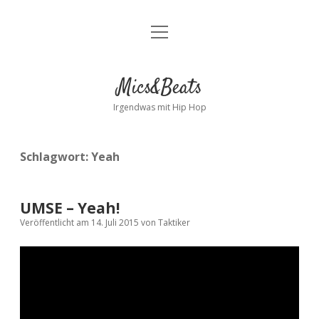
Menü
Kontakt
öffnen
facebook
instagram
bandcamp
spotify
Mics&Beats
Irgendwas mit Hip Hop
Schlagwort:
Yeah
UMSE – Yeah!
Veröffentlicht am 14. Juli 2015
von
Taktiker