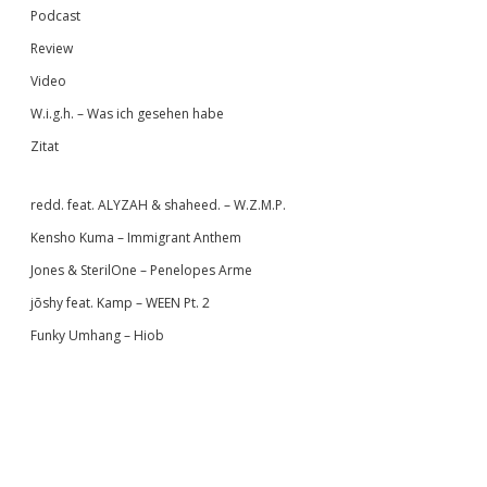
Podcast
Review
Video
W.i.g.h. – Was ich gesehen habe
Zitat
redd. feat. ALYZAH & shaheed. – W.Z.M.P.
Kensho Kuma – Immigrant Anthem
Jones & SterilOne – Penelopes Arme
jōshy feat. Kamp – WEEN Pt. 2
Funky Umhang – Hiob