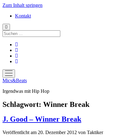
Zum Inhalt springen
Kontakt
Suchen
facebook
instagram
bandcamp
spotify
Menü
öffnen
Mics&Beats
Irgendwas mit Hip Hop
Schlagwort:
Winner Break
J. Good – Winner Break
Veröffentlicht am 20. Dezember 2012
von
Taktiker