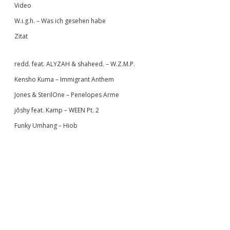
Video
W.i.g.h. – Was ich gesehen habe
Zitat
redd. feat. ALYZAH & shaheed. – W.Z.M.P.
Kensho Kuma – Immigrant Anthem
Jones & SterilOne – Penelopes Arme
jōshy feat. Kamp – WEEN Pt. 2
Funky Umhang – Hiob