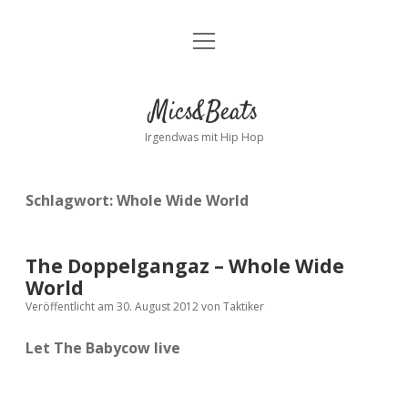
Menü
Kontakt
öffnen
facebook
instagram
bandcamp
spotify
Mics&Beats
Irgendwas mit Hip Hop
Schlagwort:
Whole Wide World
The Doppelgangaz – Whole Wide
World
Veröffentlicht am 30. August 2012
von
Taktiker
Let The Babycow live