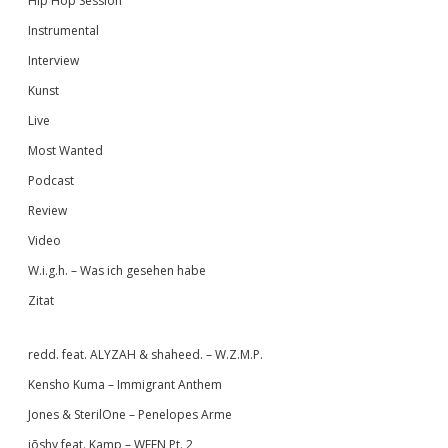
Hip Hop Session
Instrumental
Interview
Kunst
Live
Most Wanted
Podcast
Review
Video
W.i.g.h. – Was ich gesehen habe
Zitat
redd. feat. ALYZAH & shaheed. – W.Z.M.P.
Kensho Kuma – Immigrant Anthem
Jones & SterilOne – Penelopes Arme
jōshy feat. Kamp – WEEN Pt. 2