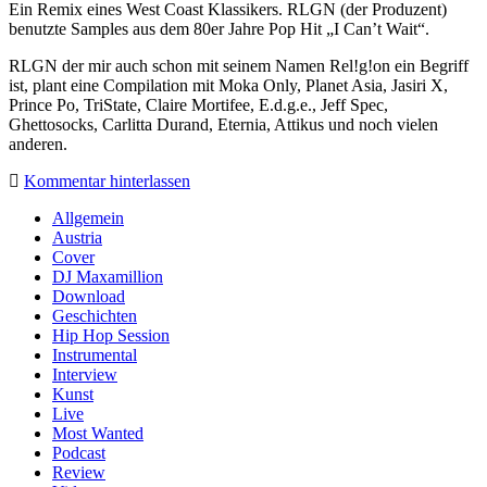
Ein Remix eines West Coast Klassikers. RLGN (der Produzent)
benutzte Samples aus dem 80er Jahre Pop Hit „I Can’t Wait“.
RLGN der mir auch schon mit seinem Namen Rel!g!on ein Begriff
ist, plant eine Compilation mit Moka Only, Planet Asia, Jasiri X,
Prince Po, TriState, Claire Mortifee, E.d.g.e., Jeff Spec,
Ghettosocks, Carlitta Durand, Eternia, Attikus und noch vielen
anderen.
Kommentar hinterlassen
Sidebar
Allgemein
Austria
Cover
DJ Maxamillion
Download
Geschichten
Hip Hop Session
Instrumental
Interview
Kunst
Live
Most Wanted
Podcast
Review