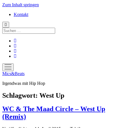
Zum Inhalt springen
Kontakt
Suchen
facebook
instagram
bandcamp
spotify
Menü
öffnen
Mics&Beats
Irgendwas mit Hip Hop
Schlagwort:
West Up
WC & The Maad Circle – West Up
(Remix)